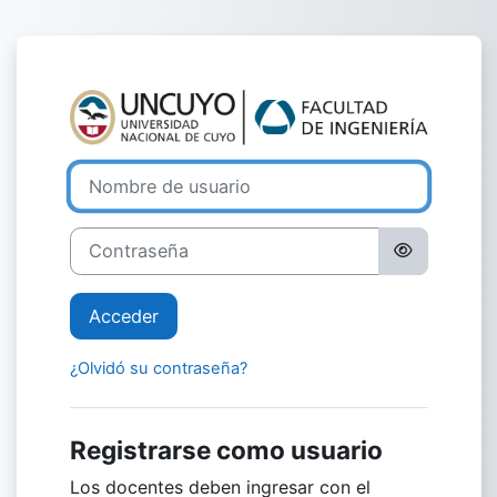
Salta al contenido principal
Entrar a Aula A
Nombre de usuario
Contraseña
Acceder
¿Olvidó su contraseña?
Registrarse como usuario
Los docentes deben ingresar con el