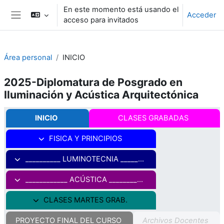
Salta al contenido principal
En este momento está usando el
Acceder
acceso para invitados
Panel lateral
Área personal
INICIO
2025-Diplomatura de Posgrado en
Iluminación y Acústica Arquitectónica
Perfilado de sección
INICIO
CLASES GRABADAS
FISICA Y PRINCIPIOS
__________ LUMINOTECNIA ___________
____________ ACÚSTICA ____________
CLASES MARTES GRAB.
PROYECTO FINAL DEL CURSO
Archivos Docentes