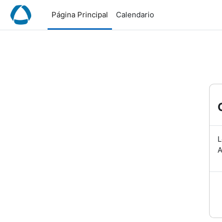
Salta al contenido principal
Página Principal
Calendario
L
A